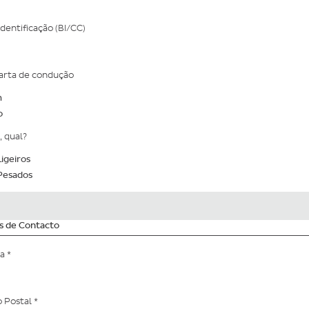
Identificação (BI/CC)
arta de condução
m
o
, qual?
igeiros
Pesados
s de Contacto
da
*
o Postal
*