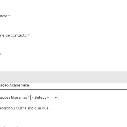
idade
*
one de contacto
*
*
ação Académica
tações literárias
*
eccionou Outra, indique qual