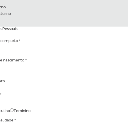
rno
turno
 Pessoais
completo
*
de nascimento
*
h
ulino
Feminino
nalidade
*