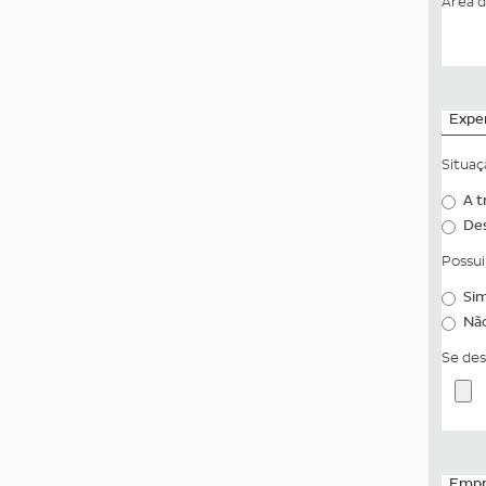
Área 
Exper
Situaç
A t
De
Possui
Si
Nã
Se des
Empre