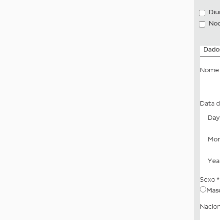
Diu
Noc
Dados
Nome 
Data 
Day
Mont
Year
Sexo
*
Masc
Nacio