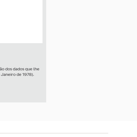
ção dos dados que lhe
 Janeiro de 1978).