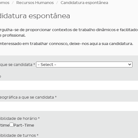
omos
Recursos Humanos
Candidatura espontânea
idatura espontânea
gulha-se de proporcionar contextos de trabalho dinâmicos e facilitad
 profissional.
interessado em trabalhar connosco, deixe-nos aqui a sua candidatura.
 que se candidata
*
o
eográfica a que se candidata
*
ibilidade de horário
*
-time
Part-Time
ibilidade de turnos
*