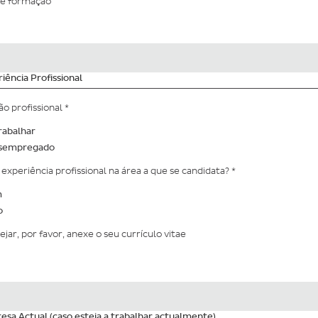
de formação
iência Profissional
ão profissional
*
rabalhar
sempregado
 experiência profissional na área a que se candidata?
*
m
o
ejar, por favor, anexe o seu currículo vitae
sa Actual (caso esteja a trabalhar actualmente)