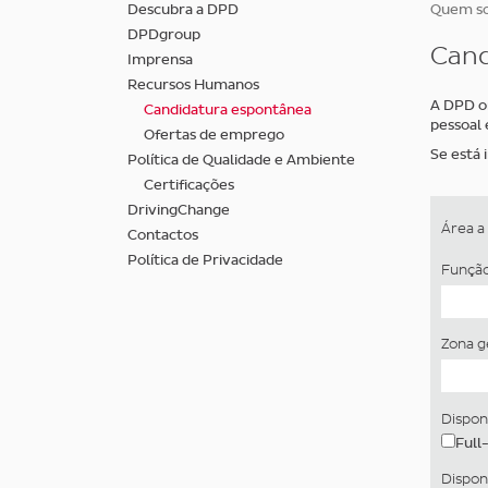
Skip
Descubra a DPD
Quem s
to
DPDgroup
main
Cand
Imprensa
content
Recursos Humanos
A DPD or
Candidatura espontânea
pessoal e
Ofertas de emprego
Se está 
Política de Qualidade e Ambiente
Certificações
DrivingChange
Área a
Contactos
Política de Privacidade
Funçã
Zona g
Dispon
Full
Dispon