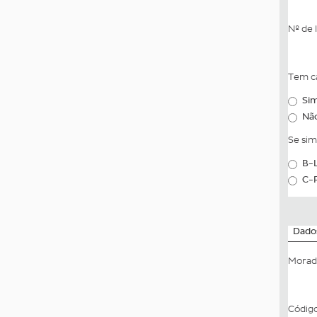
Nº de 
Tem c
Si
Nã
Se sim
B-L
C-
Dado
Mora
Códig