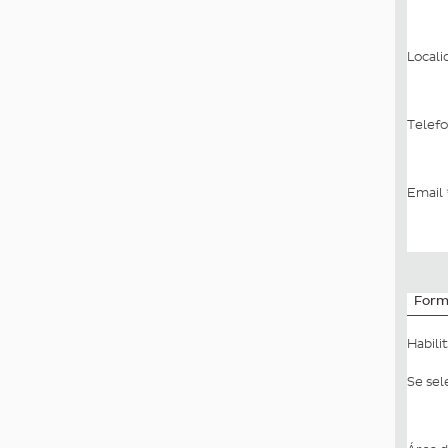
Local
Telef
Email
Form
Habili
Se sel