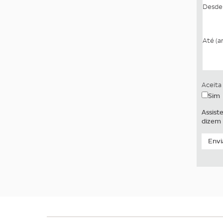
Desde 
Até (a
Aceita
Sim
Assist
dizem r
Envi