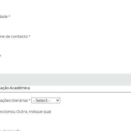
idade
*
one de contacto
*
*
ação Académica
tações literárias
*
eccionou Outra, indique qual