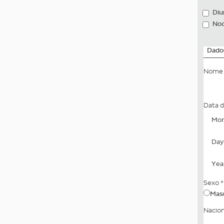
Diu
Noc
Dados
Nome 
Data 
Mont
Day
Year
Sexo
*
Masc
Nacio