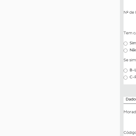
Nº de 
Tem c
Si
Nã
Se sim
B-L
C-
Dado
Mora
Códig