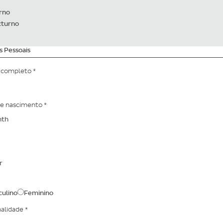
rno
turno
 Pessoais
completo
*
de nascimento
*
h
ulino
Feminino
nalidade
*