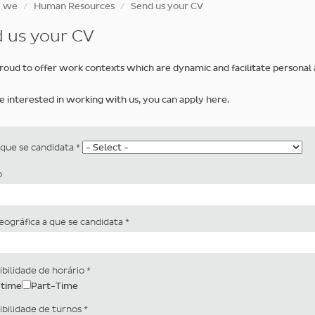
e we
Human Resources
Send us your CV
 us your CV
roud to offer work contexts which are dynamic and facilitate personal 
re interested in working with us, you can apply here.
 que se candidata
*
o
eográfica a que se candidata
*
ibilidade de horário
*
-time
Part-Time
ibilidade de turnos
*