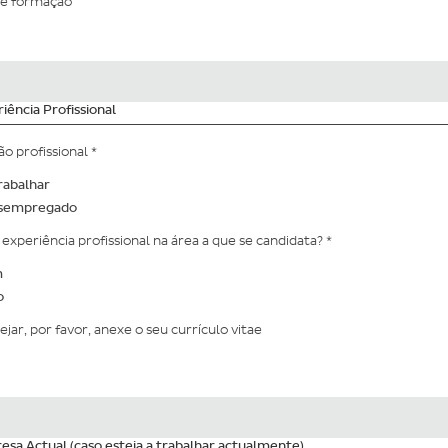
de formação
iência Profissional
ão profissional
*
rabalhar
sempregado
 experiência profissional na área a que se candidata?
*
m
o
ejar, por favor, anexe o seu currículo vitae
sa Actual (caso esteja a trabalhar actualmente)