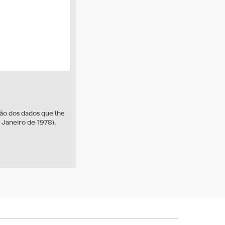
ção dos dados que lhe
 Janeiro de 1978).