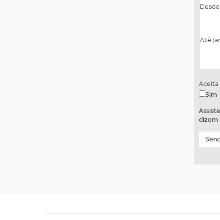
Desde 
Até (a
Aceita
Sim
Assist
dizem r
Sen