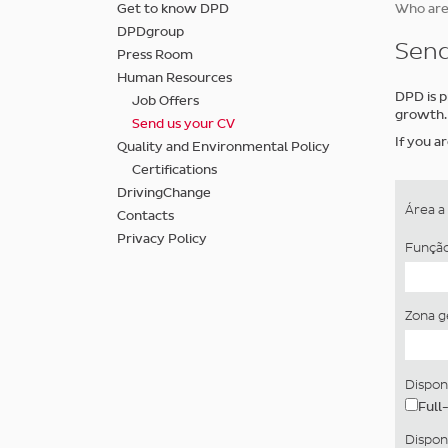
Skip
Get to know DPD
Who ar
to
DPDgroup
main
Send
Press Room
content
Human Resources
DPD is p
Job Offers
growth.
Send us your CV
If you a
Quality and Environmental Policy
Certifications
DrivingChange
Área a
Contacts
Privacy Policy
Funçã
Zona g
Dispon
Full
Dispon