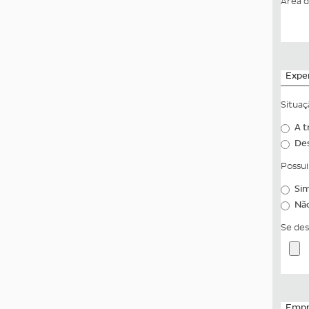
Área 
Exper
Situaç
A t
De
Possui
Si
Nã
Se des
Empre