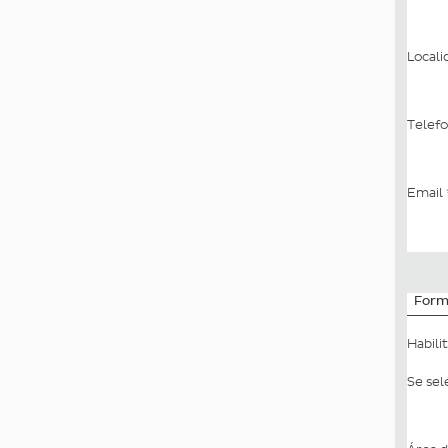
Local
Telef
Email
Form
Habili
Se sel