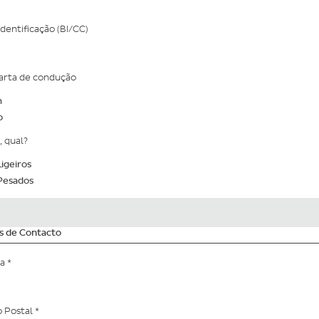
Identificação (BI/CC)
arta de condução
m
o
, qual?
igeiros
Pesados
s de Contacto
da
*
o Postal
*