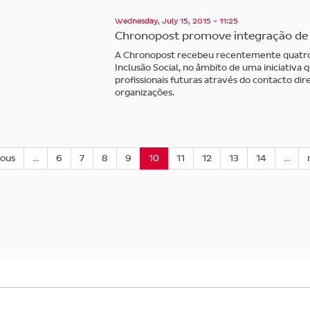
Wednesday, July 15, 2015 - 11:25
Chronopost promove integração de 
A Chronopost recebeu recentemente quatro 
Inclusão Social, no âmbito de uma iniciativa 
profissionais futuras através do contacto di
organizações.
ious
…
6
7
8
9
10
11
12
13
14
…