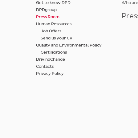
Skip
Get to know DPD
Who ar
to
DPDgroup
main
Pre
Press Room
content
Human Resources
Job Offers
Send us your CV
Quality and Environmental Policy
Certifications
DrivingChange
Contacts
Privacy Policy