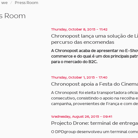
e we
Press Room
ss Room
Thursday, October 8, 2015 - 11:42
Chronopost lança uma solução de L
percurso das encomendas
A Chronopost acaba de apresentar no E-Sho
commerce e do qual é um dos principais patr
para o mercado do B2C.
Thursday, October 1, 2015 - 17:40
Chronopost apoia a Festa do Cinem
A Chronopost foi eleita transportadora ofici
consecutivo, consistindo o apoio na recolha e
campanha, provenientes de França e com dest
Wednesday, August 26, 2015 - 09:41
Projecto Drone: terminal de entrega
O DPDgroup desenvolveu um terminal como p